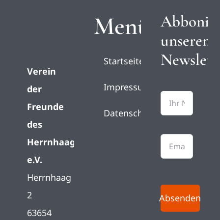
Menü
Abbonie
unseren
Newslett
Startseite
Verein
Impressum
der
Freunde
Datenschutz
des
Herrnhaag
e.V.
Herrnhaag
2
Absenden
63654