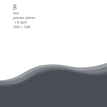
g
Von
preview_Admin
|
8. April
2025
|
Café