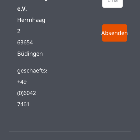
e.V.
Herrnhaag
2
Absenden
63654
Büdingen
geschaeftsstelle@herrnhaag.de
+49
(0)6042
7461