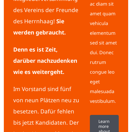
ac diam sit
des Vereins der Freunde
amet quam
des Herrnhaag!
Sie
vehicula
werden gebraucht.
elementum
sed sit amet
Denn es ist Zeit,
dui. Donec
darüber nachzudenken
rutrum
wie es weitergeht.
congue leo
eget
Im Vorstand sind fünf
malesuada
von neun Plätzen neu zu
vestibulum.
besetzen. Dafür fehlen
Learn
bis jetzt Kandidaten. Der
more
about