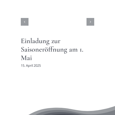
Einladung zur
Ei
Saisoneröffnung am 1.
Mi
Mai
& 
15. April 2025
27. J