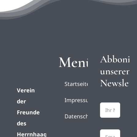
Menü
Abbonie
unseren
Newslett
Startseite
Verein
Impressum
der
Freunde
Datenschutz
des
Herrnhaag