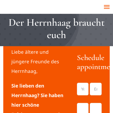
Zum
To
Inhalt
Der Herrnhaag braucht
Na
springen
Home
euch
Herrnhaag
Liebe ältere und
Schedule
Termine
jüngere Freunde des
appointmen
Herrnhaag,
Verein
Sie lieben den
Kontakt
Herrnhaag? Sie haben
hier schöne